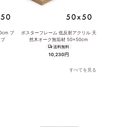
カートに入れる
ポ
天
cm ブ
ポスターフレーム 低反射アクリル 天
天然木製 
ス
然
イプ
然木オーク無垢材 50×50cm
クリル 
タ
木
送料無料
ー
製
10,230円
フ
ポ
レ
ス
すべてを見る
ー
タ
ム
ー
低
フ
反
レ
射
ー
ア
ム
ク
低
リ
反
次へ
ル
射