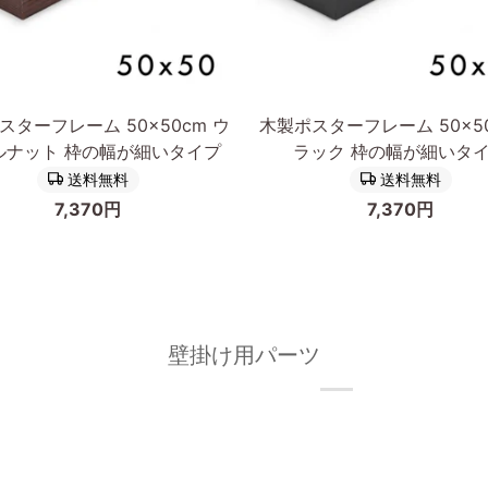
カートに入れる
カートに入れる
木
スターフレーム 50×50cm ウ
木製ポスターフレーム 50×50
製
ルナット 枠の幅が細いタイプ
ラック 枠の幅が細いタ
ポ
送料無料
送料無料
ス
7,370円
7,370円
タ
ー
フ
レ
ー
ム
壁掛け用パーツ
cm
50×50cm
ブ
ラ
ッ
ク