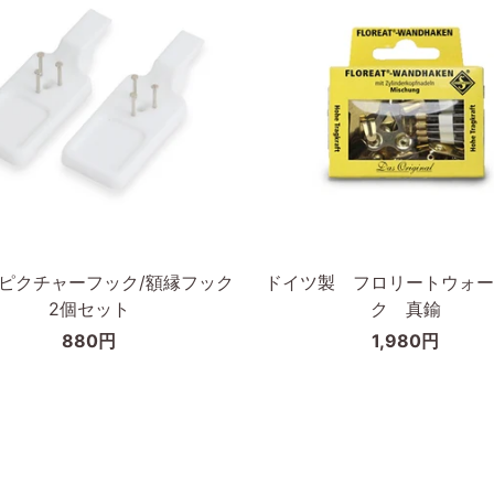
枠
の
幅
が
細
い
タ
イ
カートに入れる
カートに入れる
プ
ド
D ピクチャーフック/額縁フック
ドイツ製 フロリートウォー
イ
2個セット
ク 真鍮
ツ
880円
1,980円
製
フ
ロ
リ
ー
ト