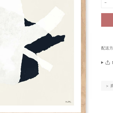
−
配送方
＞ 