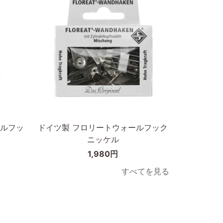
天
ア
然
ク
木
リ
オ
ル
ー
ブ
ク
ラ
無
ッ
垢
ク
カートに入れる
材
50×50cm
50×50cm
ド
ルフッ
ドイツ製 フロリートウォールフック
イ
ニッケル
ツ
1,980円
製
フ
すべてを見る
ロ
リ
ー
ト