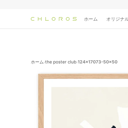
コ
ン
テ
ホーム
オリジナ
ン
ツ
へ
ス
キ
ッ
ホーム
the poster club
124x17073-50x50
›
›
プ