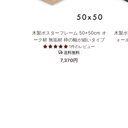
カートに入れる
木
木
木製ポスターフレーム 50×50cm オ
木製ポ
製
製
ーク材 無垢材 枠の幅が細いタイプ
ォー
ポ
ポ
1件のレビュー
ス
ス
送料無料
タ
タ
7,370円
ー
ー
フ
フ
レ
レ
ー
ー
ム
ム
50×50cm
50×50
オ
ウ
ー
ォ
ク
ー
前へ
材
ル