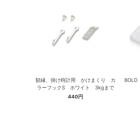
無
ナ
垢
ッ
材
ト
枠
枠
の
の
幅
幅
が
が
細
細
カートに入れる
い
い
タ
タ
額
BOLD
額縁、掛け時計用 かけまくり カ
BOL
イ
イ
縁、
ピ
ラーフックS ホワイト 3kgまで
プ
プ
掛
ク
440円
け
チ
時
ャ
計
ー
用
フ
か
ッ
け
ク/