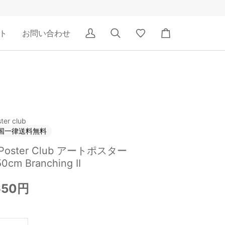
ト
お問い合わせ
ア
検
Wishlist
カ
カ
索
ー
ウ
ト
ン
ト
ter club
国一律送料無料
 Poster Club アートポスター
0cm Branching II
650円