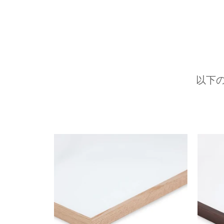
以下
前へ