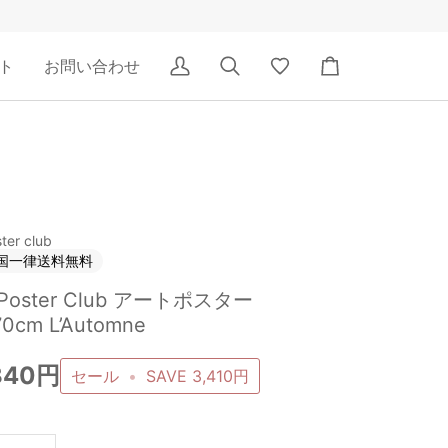
ト
お問い合わせ
ア
検
Wishlist
カ
カ
索
ー
ウ
ト
ン
ト
ter club
国一律送料無料
 Poster Club アートポスター
0cm L’Automne
340円
セール
•
SAVE
3,410円