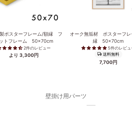
追加
カートに入れる
オ
製ポスターフレーム/額縁 フ
オーク無垢材 ポスターフレ
ー
ットフレーム 50×70cm
縁 50×70cm
ク
2件のレビュー
5件のレビュ
無
送料無料
より 3,300円
垢
7,700円
材
ポ
ス
タ
ー
壁掛け用パーツ
フ
レ
ー
ム/
額