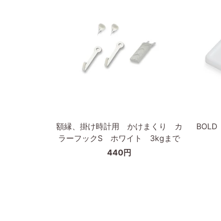
無
ィ
垢
ッ
材
ト
枠
フ
の
レ
幅
ー
が
ム
細
50×70
カートに入れる
い
タ
額
BOLD
額縁、掛け時計用 かけまくり カ
BOL
イ
縁、
ピ
ラーフックS ホワイト 3kgまで
プ
掛
ク
440円
け
チ
時
ャ
計
ー
用
フ
か
ッ
け
ク/