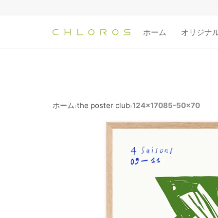
コ
ン
テ
ホーム
オリジナ
ン
ツ
へ
ス
キ
ッ
ホーム
the poster club
124x17085-50x70
›
›
プ