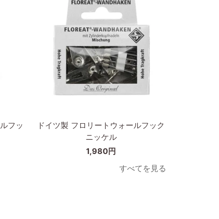
枠
天
の
然
幅
木
が
オ
細
ー
い
ク
タ
無
イ
垢
カートに入れる
プ
材
50×70cm
ド
ルフッ
ドイツ製 フロリートウォールフック
イ
ニッケル
ツ
1,980円
製
フ
すべてを見る
ロ
リ
ー
ト