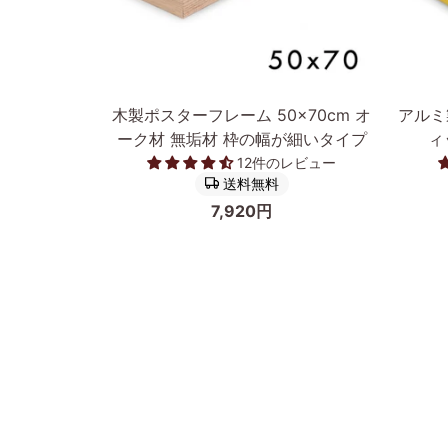
カートに入れる
木
ア
木製ポスターフレーム 50×70cm オ
アルミ
製
ル
ーク材 無垢材 枠の幅が細いタイプ
ィ
ポ
ミ
12件のレビュー
ス
製
送料無料
タ
ポ
7,920円
ー
ス
フ
タ
レ
ー
ー
フ
ム
レ
50×70cm
ー
オ
ム/
ー
額
ク
縁
前へ
材
フ