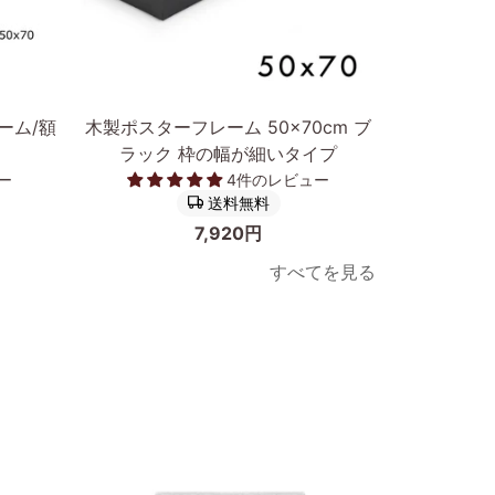
カートに入れる
木
ポ
ーム/額
木製ポスターフレーム 50×70cm ブ
ポスターフ
製
ス
ラック 枠の幅が細いタイプ
然木オー
ポ
タ
ー
4件のレビュー
ス
ー
送料無料
タ
フ
7,920円
ー
レ
すべてを見る
フ
ー
レ
ム
ー
低
ム
反
50×70cm
射
ブ
ア
ラ
ク
ッ
リ
次へ
ク
ル