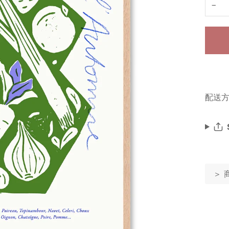
−
配送方
＞ 