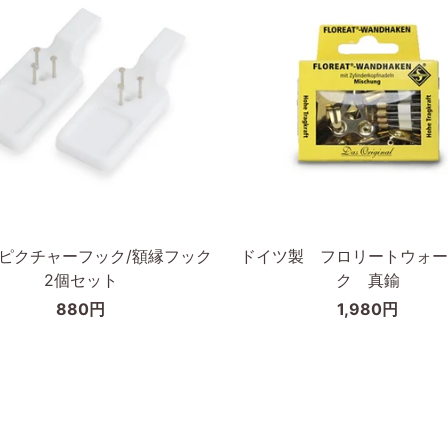
縁
50×70cm
cm
カートに入れる
カートに入れる
ド
D ピクチャーフック/額縁フック
ドイツ製 フロリートウォー
イ
2個セット
ク 真鍮
ツ
880円
1,980円
製
フ
ロ
リ
ー
ト