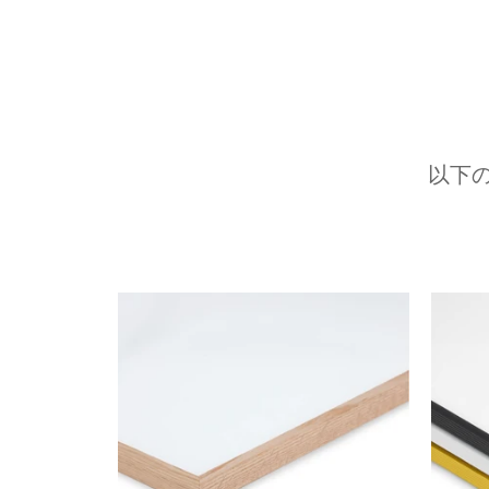
以下
前へ