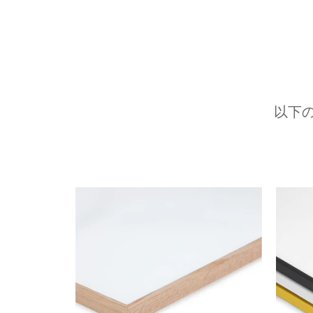
以下
前へ