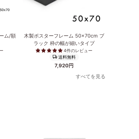
カートに入れる
木
ポ
ーム/額
木製ポスターフレーム 50×70cm ブ
ポスターフ
製
ス
ラック 枠の幅が細いタイプ
然木オー
ポ
タ
ー
4件のレビュー
ス
ー
送料無料
タ
フ
7,920円
ー
レ
すべてを見る
フ
ー
レ
ム
ー
低
ム
反
50×70cm
射
ブ
ア
ラ
ク
ッ
リ
次へ
ク
ル