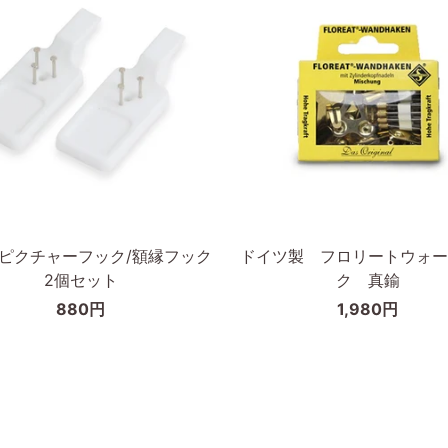
縁
50×70cm
cm
カートに入れる
カートに入れる
ド
D ピクチャーフック/額縁フック
ドイツ製 フロリートウォー
イ
2個セット
ク 真鍮
ツ
880円
1,980円
製
フ
ロ
リ
ー
ト