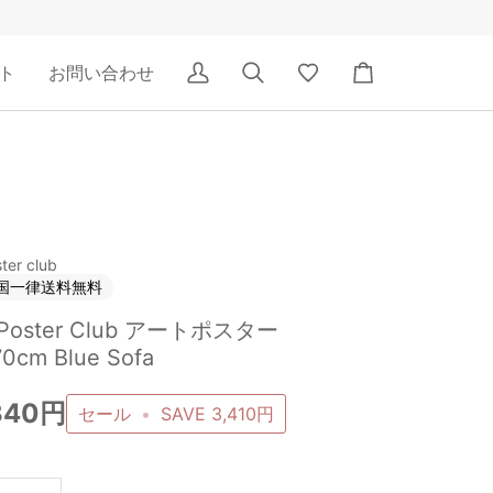
ト
お問い合わせ
ア
検
Wishlist
カ
カ
索
ー
ウ
ト
ン
ト
ter club
国一律送料無料
 Poster Club アートポスター
0cm Blue Sofa
340円
セール
•
SAVE
3,410円