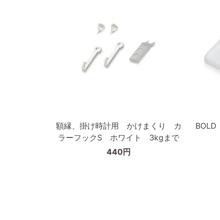
無
ィ
垢
ッ
材
ト
枠
フ
の
レ
幅
ー
が
ム
細
50×70
カートに入れる
い
タ
額
BOLD
額縁、掛け時計用 かけまくり カ
BOL
イ
縁、
ピ
ラーフックS ホワイト 3kgまで
プ
掛
ク
440円
け
チ
時
ャ
計
ー
用
フ
か
ッ
け
ク/