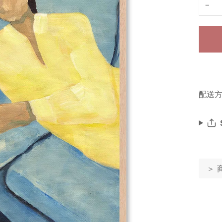
−
配送方
＞ 