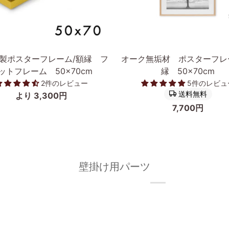
追加
カートに入れる
オ
製ポスターフレーム/額縁 フ
オーク無垢材 ポスターフレ
ー
ットフレーム 50×70cm
縁 50×70cm
ク
2件のレビュー
5件のレビュ
無
送料無料
より 3,300円
垢
7,700円
材
ポ
ス
タ
ー
壁掛け用パーツ
フ
レ
ー
ム/
額