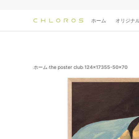
コ
ン
テ
ホーム
オリジナ
ン
ツ
へ
ス
キ
ッ
ホーム
the poster club
124x17355-50x70
›
›
プ