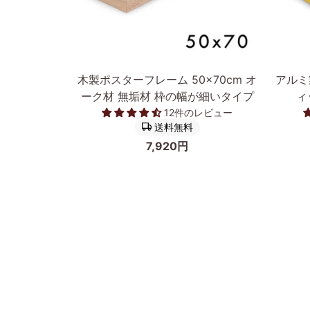
カートに入れる
木
ア
木製ポスターフレーム 50×70cm オ
アルミ
製
ル
ーク材 無垢材 枠の幅が細いタイプ
ィ
ポ
ミ
12件のレビュー
ス
製
送料無料
タ
ポ
7,920円
ー
ス
フ
タ
レ
ー
ー
フ
ム
レ
50×70cm
ー
オ
ム/
ー
額
ク
縁
前へ
材
フ