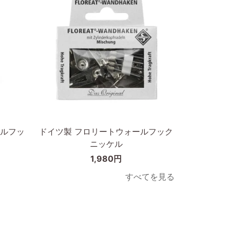
枠
天
の
然
幅
木
が
オ
細
ー
い
ク
タ
無
イ
垢
カートに入れる
プ
材
50×70cm
ド
ルフッ
ドイツ製 フロリートウォールフック
イ
ニッケル
ツ
1,980円
製
フ
すべてを見る
ロ
リ
ー
ト