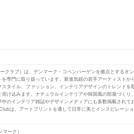
ub（ポスタークラブ）は、デンマーク・コペンハーゲンを拠点とす
トを専門に取り扱っています。新進気鋭の若手アーティストか
フスタイル、ファッション、インテリアデザインのトレンドを
と溶け込みます。ナチュラルインテリアや韓国風の部屋づくり
界中のインテリア雑誌やデザインメディアにも多数掲載されて
ter Clubは、アートプリントを通して日常に美とインスピレ
（デンマーク）