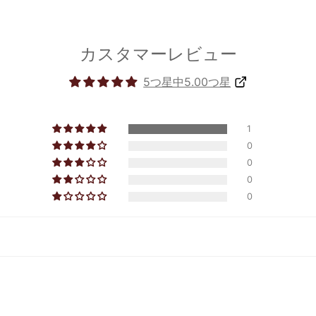
カスタマーレビュー
5つ星中5.00つ星
1
0
0
0
0