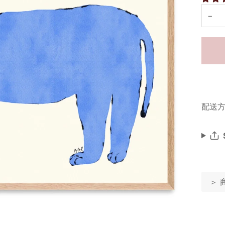
−
配送方
＞ 