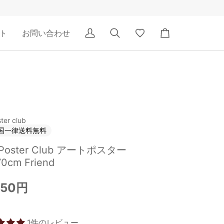
ト
お問い合わせ
ア
検
Wishlist
カ
カ
索
ー
ウ
ト
ン
ト
ter club
国一律送料無料
 Poster Club アートポスター
0cm Friend
750円
1件のレビュー