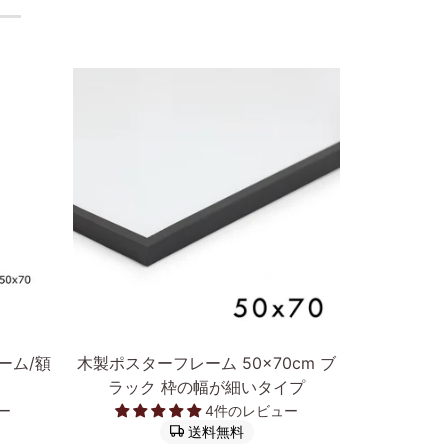
次へ
カートに入れる
木
ポ
ーム/額
木製ポスターフレーム 50×70cm ブ
ポスターフ
製
ス
ラック 枠の幅が細いタイプ
然木オー
ポ
タ
ー
4件のレビュー
ス
ー
送料無料