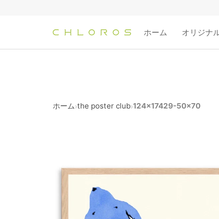
コ
ン
テ
ホーム
オリジナ
ン
ツ
へ
ス
キ
ッ
ホーム
the poster club
124x17429-50x70
›
›
プ