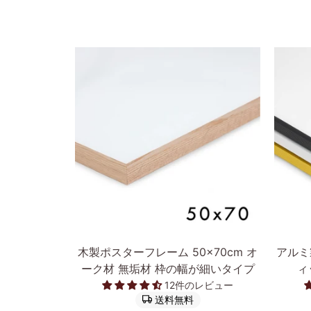
前へ
カートに入れる
木
ア
木製ポスターフレーム 50×70cm オ
アルミ
製
ル
ーク材 無垢材 枠の幅が細いタイプ
ィ
ポ
ミ
12件のレビュー
ス
製
送料無料