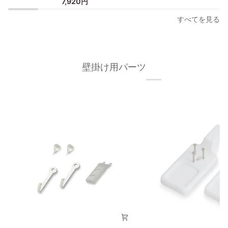
7,920円
ー
ス
フ
タ
すべてを見る
レ
ー
ー
フ
ム
レ
50×70cm
ー
壁掛け用パーツ
オ
ム/
ー
額
ク
縁
材
フ
無
ィ
垢
ッ
材
ト
枠
フ
の
レ
幅
ー
が
ム
細
50×70cm
い
タ
イ