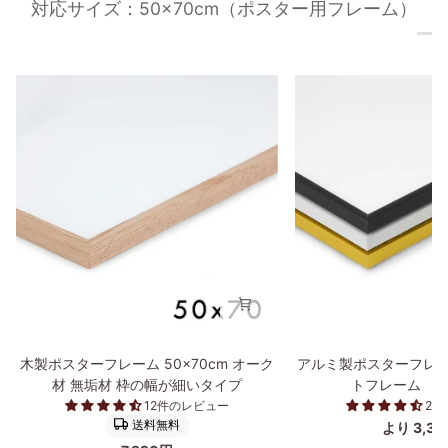
対応サイズ：50×70cm（ポスター用フレーム）
木
ア
木製ポスターフレーム 50×70cm オーク
アルミ製ポスターフレー
製
ル
材 無垢材 枠の幅が細いタイプ
トフレーム 50
ポ
ミ
12件のレビュー
2
ス
製
送料無料
より 3,3
タ
ポ