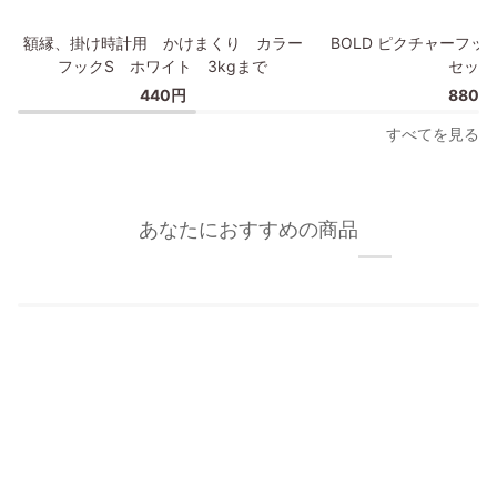
プ
額
BOLD
額縁、掛け時計用 かけまくり カラー
BOLD ピクチャーフッ
縁、
ピ
フックS ホワイト 3kgまで
セット
掛
ク
440円
880円
け
チ
時
ャ
すべてを見る
計
ー
用
フ
か
ッ
け
ク/
あなたにおすすめの商品
ま
額
く
縁
り
フ
カ
ッ
ラ
ク
ー
2
フ
個
ッ
セ
ク
ッ
S
ト
ホ