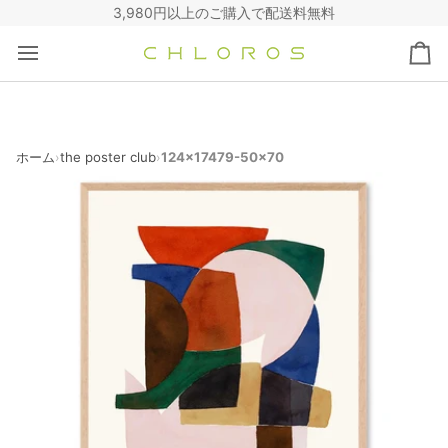
コ
3,980円以上のご購入で配送料無料
ン
テ
カ
ン
ー
ツ
ト
へ
ス
キ
ホーム
the poster club
124x17479-50x70
›
›
ッ
プ