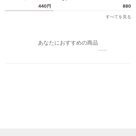
掛
ク
440円
880円
け
チ
時
ャ
すべてを見る
計
ー
用
フ
か
ッ
け
ク/
あなたにおすすめの商品
ま
額
く
縁
り
フ
カ
ッ
ラ
ク
ー
2
フ
個
ッ
セ
ク
ッ
S
ト
ホ
ワ
イ
ト
3kg