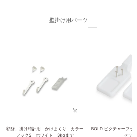
ー
フ
ム
レ
50×70cm
ー
壁掛け用パーツ
オ
ム/
ー
額
ク
縁
材
フ
無
ィ
垢
ッ
材
ト
枠
フ
の
レ
幅
ー
が
ム
細
50×70cm
い
タ
イ
プ
額
BOLD
額縁、掛け時計用 かけまくり カラー
BOLD ピクチャーフッ
縁、
ピ
フックS ホワイト 3kgまで
セット