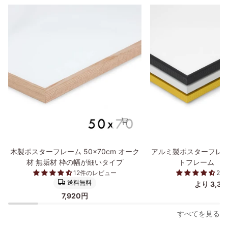
木
ア
木製ポスターフレーム 50×70cm オーク
アルミ製ポスターフレー
製
ル
材 無垢材 枠の幅が細いタイプ
トフレーム 50
ポ
ミ
12件のレビュー
2
ス
製
送料無料
より 3,3
タ
ポ
7,920円
ー
ス
フ
タ
すべてを見る
レ
ー