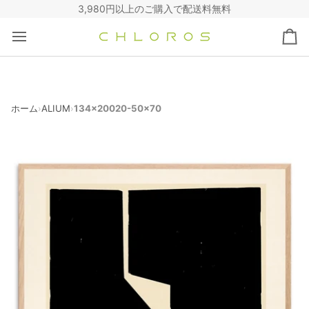
コ
3,980円以上のご購入で配送料無料
ン
テ
カ
ン
ー
ツ
ト
へ
ス
キ
ホーム
ALIUM
134x20020-50x70
›
›
ッ
プ