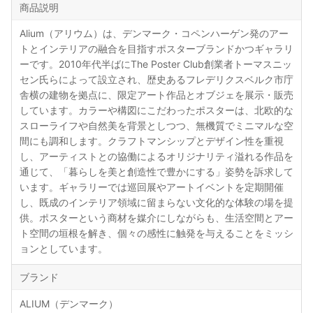
商品説明
Alium（アリウム）は、デンマーク・コペンハーゲン発のアー
トとインテリアの融合を目指すポスターブランドかつギャラリ
ーです。2010年代半ばにThe Poster Club創業者トーマスニッ
セン氏らによって設立され、歴史あるフレデリクスベルク市庁
舎横の建物を拠点に、限定アート作品とオブジェを展示・販売
しています。カラーや構図にこだわったポスターは、北欧的な
スローライフや自然美を背景としつつ、無機質でミニマルな空
間にも調和します。クラフトマンシップとデザイン性を重視
し、アーティストとの協働によるオリジナリティ溢れる作品を
通じて、「暮らしを美と創造性で豊かにする」姿勢を訴求して
います。ギャラリーでは巡回展やアートイベントを定期開催
し、既成のインテリア領域に留まらない文化的な体験の場を提
供。ポスターという商材を媒介にしながらも、生活空間とアー
ト空間の垣根を解き、個々の感性に触発を与えることをミッシ
ョンとしています。
ブランド
ALIUM（デンマーク）