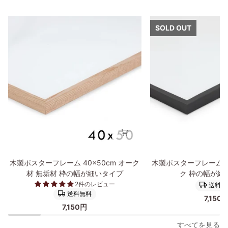
SOLD OUT
木
木
木製ポスターフレーム 40×50cm オーク
木製ポスターフレーム 4
製
製
材 無垢材 枠の幅が細いタイプ
ク 枠の幅が細
ポ
ポ
2件のレビュー
送料無
ス
ス
送料無料
7,150
タ
タ
7,150円
ー
ー
フ
フ
すべてを見る