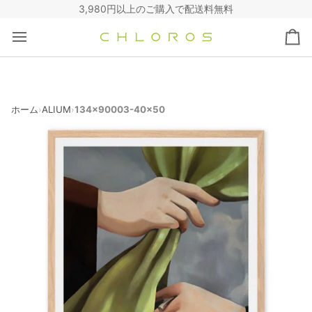
コ
3,980円以上のご購入で配送料無料
ン
テ
カ
ン
ー
ツ
ト
へ
ス
キ
ホーム
ALIUM
134x90003-40x50
›
›
ッ
プ