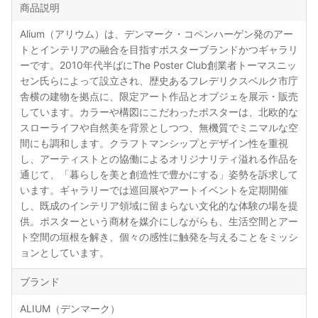
商品説明
Alium（アリウム）は、デンマーク・コペンハーゲン発のアー
トとインテリアの融合を目指すポスターブランドかつギャラリ
ーです。2010年代半ばにThe Poster Club創業者トーマスニッ
セン氏らによって設立され、歴史あるフレデリクスベルク市庁
舎横の建物を拠点に、限定アート作品とオブジェを展示・販売
しています。カラーや構図にこだわったポスターは、北欧的な
スローライフや自然美を背景としつつ、無機質でミニマルな空
間にも調和します。クラフトマンシップとデザイン性を重視
し、アーティストとの協働によるオリジナリティ溢れる作品を
通じて、「暮らしを美と創造性で豊かにする」姿勢を訴求して
います。ギャラリーでは巡回展やアートイベントを定期開催
し、既成のインテリア領域に留まらない文化的な体験の場を提
供。ポスターという商材を媒介にしながらも、生活空間とアー
ト空間の垣根を解き、個々の感性に触発を与えることをミッシ
ョンとしています。
ブランド
ALIUM（デンマーク）