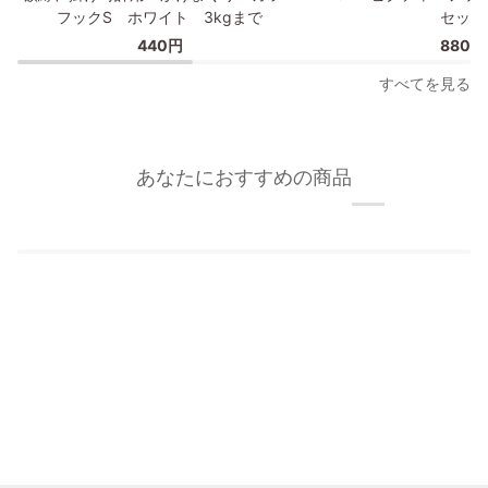
縁、
ピ
フックS ホワイト 3kgまで
セット
掛
ク
440円
880円
け
チ
時
ャ
すべてを見る
計
ー
用
フ
か
ッ
け
ク/
あなたにおすすめの商品
ま
額
く
縁
り
フ
カ
ッ
ラ
ク
ー
2
フ
個
ッ
セ
ク
ッ
S
ト
ホ
ワ
イ
ト