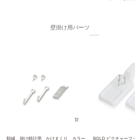
レ
レ
ー
ー
ム
ム
40×50cm
40×50cm
壁掛け用パーツ
オ
ブ
ー
ラ
ク
ッ
材
ク
無
枠
垢
の
材
幅
枠
が
の
細
幅
い
が
タ
細
イ
い
プ
タ
イ
プ
額
BOLD
額縁、掛け時計用 かけまくり カラー
BOLD ピクチャーフッ