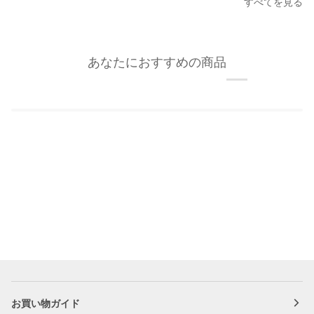
すべてを見る
計
ー
用
フ
か
ッ
け
ク/
あなたにおすすめの商品
ま
額
く
縁
り
フ
カ
ッ
ラ
ク
ー
2
フ
個
ッ
セ
ク
ッ
S
ト
ホ
ワ
イ
ト
3kg
ま
お買い物ガイド
で