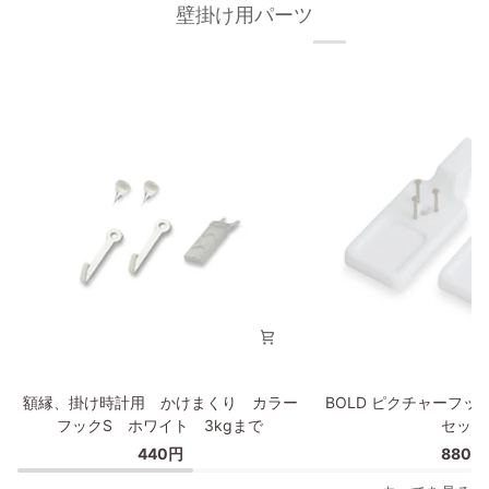
壁掛け用パーツ
Flowers
Cut
No
up
01
Stripes
額
BOLD
額縁、掛け時計用 かけまくり カラー
BOLD ピクチャーフッ
縁、
ピ
フックS ホワイト 3kgまで
セット
掛
ク
440円
880円
け
チ
時
ャ