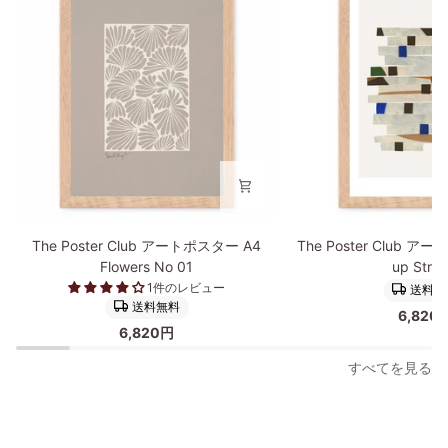
The
The
The Poster Club アートポスター A4
The Poster Club ア
Poster
Poster
Flowers No 01
up Strip
Club
Club
1件のレビュー
送料無
ア
ア
送料無料
6,820
ー
ー
6,820円
ト
ト
ポ
ポ
すべてを見る
ス
ス
タ
タ
ー
ー
A4
A4