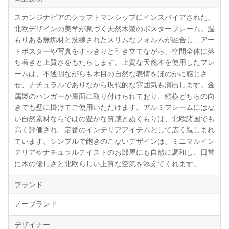
スカンジナビアのクラフトマンシップにインスパイアされた、
北欧デザインの美学が息づく天然木製のポスターフレーム。温
もりある無垢材と洗練されたスリムなフォルムが融合し、アー
トポスターや写真をすっきりと引き立てながら、空間全体に落
ち着きと上質さをもたらします。上質な天然木を使用したフレ
ームは、不透明ながらも木目の自然な表情をほのかに感じさ
せ、ナチュラルでありながら現代的な雰囲気も演出します。金
属製のハンガーが裏面に取り付けられており、縦横どちらの向
きでも壁に掛けてご使用いただけます。アルミフレームにはな
い自然素材ならではの豊かな質感とぬくもりは、北欧諸国でも
高く評価され、定番のインテリアアイテムとして広く親しまれ
ています。シンプルで飽きのこないデザインは、ミニマルイン
テリアやナチュラルテイストのお部屋にも自然に調和し、日常
に木の優しさと北欧らしい上質な空気を添えてくれます。
ブランド
ノーブランド
デザイナー