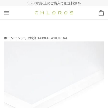
コ
3,980円以上のご購入で配送料無料
ン
テ
カ
ン
ー
ツ
ト
へ
ス
キ
ホーム
インテリア雑貨
141xEL-WHITE-A4
›
›
ッ
プ