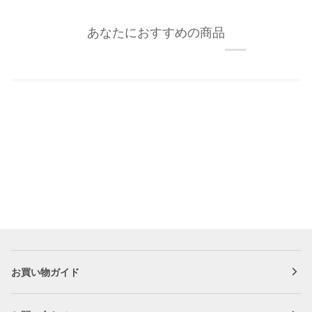
か
ッ
け
ク/
あなたにおすすめの商品
ま
額
く
縁
り
フ
カ
ッ
ラ
ク
ー
2
フ
個
ッ
セ
ク
ッ
S
ト
ホ
ワ
イ
ト
3kg
ま
お買い物ガイド
で