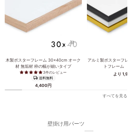
木
ア
木製ポスターフレーム 30×40cm オーク
アルミ製ポスターフレー
製
ル
材 無垢材 枠の幅が細いタイプ
トフレーム 30
ポ
ミ
3件のレビュー
より 1,9
ス
製
送料無料
タ
ポ
4,400円
ー
ス
フ
タ
すべてを見る
レ
ー
ー
フ
ム
レ
30×40cm
ー
壁掛け用パーツ
オ
ム/
ー
額