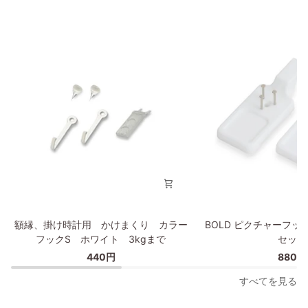
ク
縁
材
フ
無
ィ
垢
ッ
材
ト
枠
フ
の
レ
幅
ー
が
ム
細
30×40cm
い
タ
イ
プ
額
BOLD
額縁、掛け時計用 かけまくり カラー
BOLD ピクチャーフッ
縁、
ピ
フックS ホワイト 3kgまで
セット
掛
ク
440円
880円
け
チ
時
ャ
すべてを見る
計
ー
用
フ