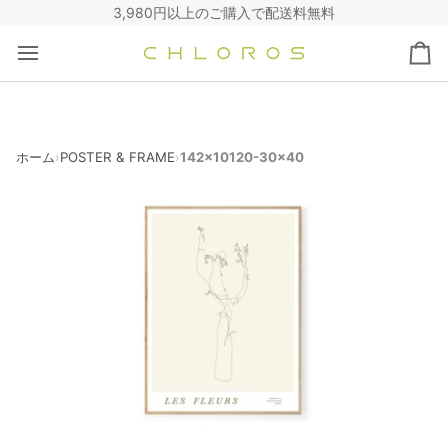
コ
3,980円以上のご購入で配送料無料
ン
テ
カ
ン
ー
ツ
ト
へ
ス
キ
ホーム
POSTER & FRAME
142x10120-30x40
›
›
ッ
プ