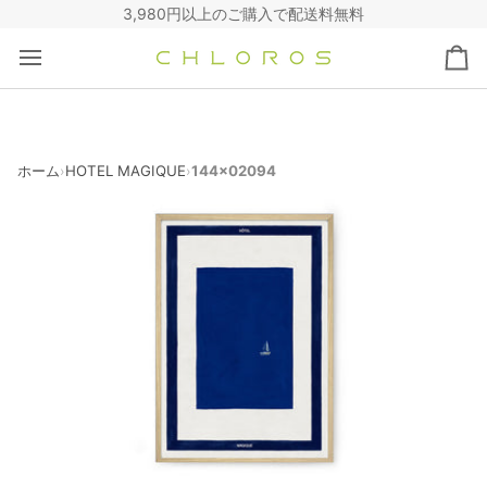
コ
3,980円以上のご購入で配送料無料
ン
テ
カ
ン
ー
ツ
ト
へ
ス
キ
ホーム
HOTEL MAGIQUE
144x02094
›
›
ッ
プ