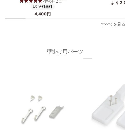
2件のレビュー
より 2,0
ス
製
送料無料
タ
ポ
4,400円
ー
ス
フ
タ
すべてを見る
レ
ー
ー
フ
ム
レ
A3
ー
壁掛け用パーツ
オ
ム/
ー
額
ク
縁
材
フ
無
ィ
垢
ッ
材
ト
枠
フ
の
レ
幅
ー
が
ム
細
A3
い