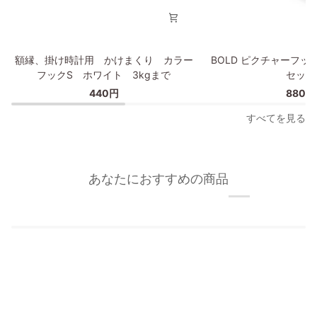
タ
イ
プ
額
BOLD
額縁、掛け時計用 かけまくり カラー
BOLD ピクチャーフッ
縁、
ピ
フックS ホワイト 3kgまで
セット
掛
ク
440円
880円
け
チ
時
ャ
すべてを見る
計
ー
用
フ
か
ッ
け
ク/
あなたにおすすめの商品
ま
額
く
縁
り
フ
カ
ッ
ラ
ク
ー
2
フ
個
ッ
セ
ク
ッ