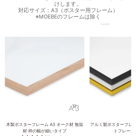
けします。
対応サイズ：A3（ポスター用フレーム）
※MOEBEのフレームは除く
木
ア
木製ポスターフレーム A3 オーク材 無垢
アルミ製ポスターフレー
製
ル
材 枠の幅が細いタイプ
トフレーム
ポ
ミ