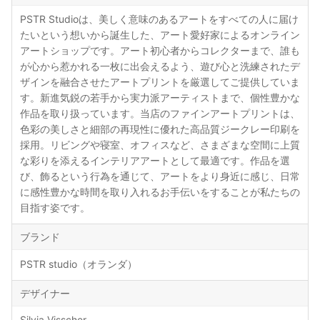
PSTR Studioは、美しく意味のあるアートをすべての人に届け
たいという想いから誕生した、アート愛好家によるオンライン
アートショップです。アート初心者からコレクターまで、誰も
が心から惹かれる一枚に出会えるよう、遊び心と洗練されたデ
ザインを融合させたアートプリントを厳選してご提供していま
す。新進気鋭の若手から実力派アーティストまで、個性豊かな
作品を取り扱っています。当店のファインアートプリントは、
色彩の美しさと細部の再現性に優れた高品質ジークレー印刷を
採用。リビングや寝室、オフィスなど、さまざまな空間に上質
な彩りを添えるインテリアアートとして最適です。作品を選
び、飾るという行為を通じて、アートをより身近に感じ、日常
に感性豊かな時間を取り入れるお手伝いをすることが私たちの
目指す姿です。
ブランド
PSTR studio（オランダ）
デザイナー
Silvia Visscher