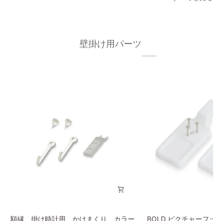
レ
ー
ー
フ
ム
レ
30×40cm
ー
壁掛け用パーツ
オ
ム/
ー
額
ク
縁
材
フ
無
ィ
垢
ッ
材
ト
枠
フ
の
レ
幅
ー
が
ム
細
30×40cm
い
タ
イ
プ
額
BOLD
額縁、掛け時計用 かけまくり カラー
BOLD ピクチャーフッ