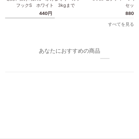
縁、
ピ
フックS ホワイト 3kgまで
セット
掛
ク
440円
880円
け
チ
時
ャ
すべてを見る
計
ー
用
フ
か
ッ
け
ク/
あなたにおすすめの商品
ま
額
く
縁
り
フ
カ
ッ
ラ
ク
ー
2
フ
個
ッ
セ
ク
ッ
S
ト
ホ
ワ
イ