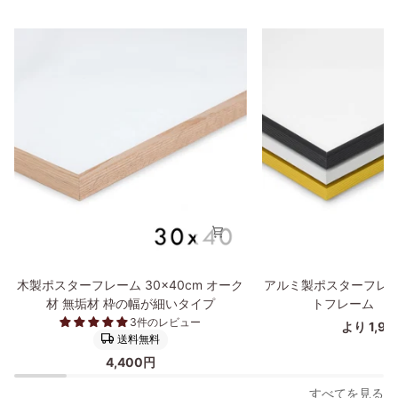
木
ア
木製ポスターフレーム 30×40cm オーク
アルミ製ポスターフレー
製
ル
材 無垢材 枠の幅が細いタイプ
トフレーム 30
ポ
ミ
3件のレビュー
より 1,9
ス
製
送料無料
タ
ポ
4,400円
ー
ス
フ
タ
すべてを見る