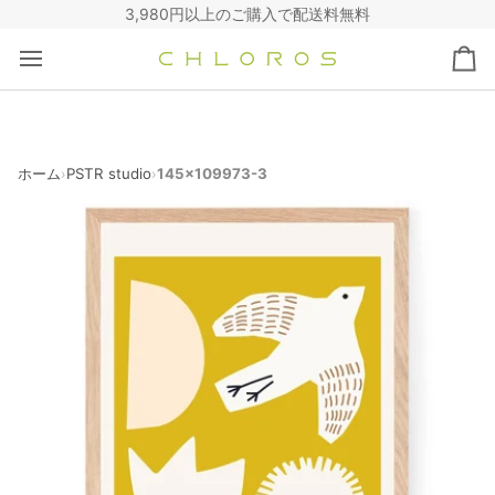
コ
3,980円以上のご購入で配送料無料
ン
テ
カ
ン
ー
ツ
ト
へ
ス
キ
ホーム
PSTR studio
145x109973-3
›
›
ッ
プ