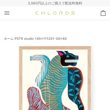
コ
3,980円以上のご購入で配送料無料
ン
テ
カ
ン
ー
ツ
ト
へ
ス
キ
ホーム
PSTR studio
145x111231-30x40
›
›
ッ
プ