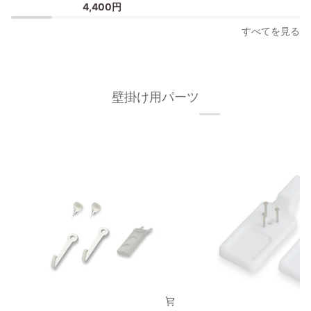
4,400円
ー
ス
フ
タ
すべてを見る
レ
ー
ー
フ
ム
レ
30×40cm
ー
壁掛け用パーツ
オ
ム/
ー
額
ク
縁
材
フ
無
ィ
垢
ッ
材
ト
枠
フ
の
レ
幅
ー
が
ム
細
30×40cm
い
タ
イ