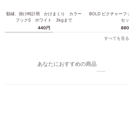
プ
額
BOLD
額縁、掛け時計用 かけまくり カラー
BOLD ピクチャーフッ
縁、
ピ
フックS ホワイト 3kgまで
セット
掛
ク
440円
880円
け
チ
時
ャ
すべてを見る
計
ー
用
フ
か
ッ
け
ク/
あなたにおすすめの商品
ま
額
く
縁
り
フ
カ
ッ
ラ
ク
ー
2
フ
個
ッ
セ
ク
ッ
S
ト
ホ