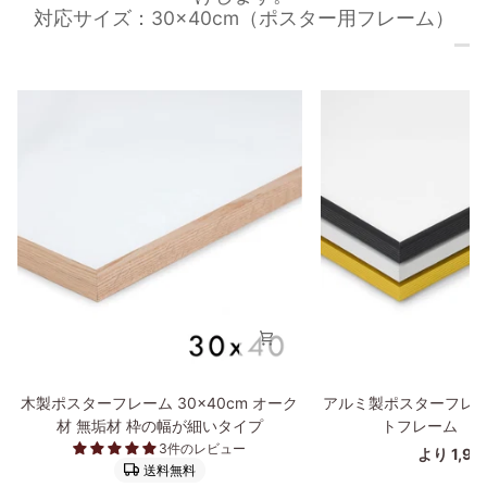
対応サイズ：30×40cm（ポスター用フレーム）
木
ア
木製ポスターフレーム 30×40cm オーク
アルミ製ポスターフレー
製
ル
材 無垢材 枠の幅が細いタイプ
トフレーム 30
ポ
ミ
3件のレビュー
より 1,9
ス
製
送料無料
タ
ポ