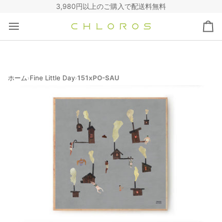
コ
3,980円以上のご購入で配送料無料
ン
テ
カ
ン
ー
ツ
ト
へ
ス
キ
ホーム
Fine Little Day
151xPO-SAU
›
›
ッ
プ