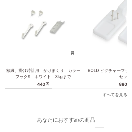
材
ト
枠
枠
の
の
幅
幅
が
が
細
細
い
い
タ
タ
イ
イ
プ
プ
額
BOLD
額縁、掛け時計用 かけまくり カラー
BOLD ピクチャーフッ
縁、
ピ
フックS ホワイト 3kgまで
セット
掛
ク
440円
880円
け
チ
時
ャ
すべてを見る
計
ー
用
フ
か
ッ
け
ク/
あなたにおすすめの商品
ま
額
く
縁