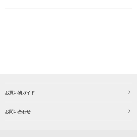
り
フ
カ
ッ
ラ
ク
ー
2
フ
個
ッ
セ
ク
ッ
S
ト
ホ
ワ
イ
ト
3kg
ま
お買い物ガイド
で
お問い合わせ