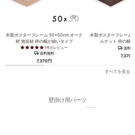
木
木
木製ポスターフレーム 50×50cm オーク
木製ポスターフレーム 5
製
製
材 無垢材 枠の幅が細いタイプ
ルナット 枠の幅
ポ
ポ
1件のレビュー
送料無
ス
ス
送料無料
7,370
タ
タ
7,370円
ー
ー
フ
フ
すべてを見る
レ
レ
ー
ー
ム
ム
50×50cm
50×50cm
壁掛け用パーツ
オ
ウ
ー
ォ
ク
ー
材
ル
無
ナ
垢
ッ