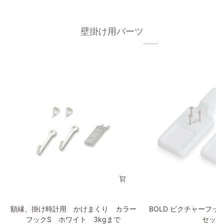
ス
プ
タ
リ
ー
ン
壁掛け用パーツ
A2
ト
Green
A2
Coat
Apple
額
BOLD
額縁、掛け時計用 かけまくり カラー
BOLD ピクチャーフッ
縁、
ピ
フックS ホワイト 3kgまで
セット