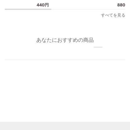
掛
ク
440円
880円
け
チ
時
ャ
すべてを見る
計
ー
用
フ
か
ッ
け
ク/
あなたにおすすめの商品
ま
額
く
縁
り
フ
カ
ッ
ラ
ク
ー
2
フ
個
ッ
セ
ク
ッ
S
ト
ホ
ワ
イ
ト
3kg