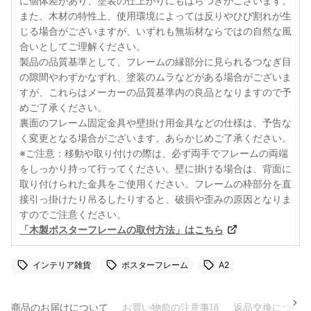
に個体差があり、塗装の仕上がりにもばらつきがございます。
また、木材の特性上、使用環境によっては反りやひび割れが生
じる場合がございますが、いずれも無垢材ならではの自然な風
合いとしてご理解ください。
製品の品質基準として、フレームの縁部分に見られるつなぎ目
の隙間やわずかなずれ、塗装のムラなどがある場合がございま
すが、これらはメーカーの品質基準内の良品となりますので予
めご了承ください。
裏面のフレーム固定金具や壁掛け用金具などの仕様は、予告な
く変更となる場合がございます。あらかじめご了承ください。
※ご注意：移動や取り付けの際は、必ず両手でフレームの両端
をしっかり持って行ってください。壁に掛ける場合は、背面に
取り付けられた金具をご使用ください。フレームの枠部分を直
接引っ掛けたり吊るしたりすると、破損や歪みの原因となりま
すのでご注意ください。
「木製ポスターフレームの取付方法」はこちら
インテリア雑貨
ポスターフレーム
A2
商品のお届けについて
お買い物前の注意事項
返品交換について