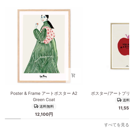
Poster
ポ
Poster & Frame アートポスター A2
ポスター/アートプリント
&
ス
Green Coat
送料無
Frame
タ
送料無料
11,550
ア
ー/
12,100円
ー
ア
ト
ー
すべてを見る
ポ
ト