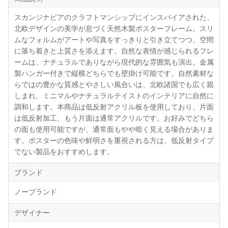
スカンジナビアのクラフトマンシップにインスパイアされた、
北欧デザインの美学が息づく天然木製ポスターフレーム。スリ
ムなフォルムがアートや写真をすっきりと引き立てつつ、空間
に落ち着きと上質さを添えます。自然な表情が感じられるフレ
ームは、ナチュラルでありながら現代的な雰囲気も演出。金属
製ハンガー付きで縦横どちらでも壁掛け可能です。自然素材な
らではの豊かな質感とやさしい風合いは、北欧諸国でも広く親
しまれ、ミニマルやナチュラルテイストのインテリアに自然に
調和します。本商品は低反射アクリル板を使用しており、片面
は低反射加工、もう片面は通常アクリルです。お好みでどちら
の面も使用可能ですが、通常面もやや暗く見える場合がありま
す。ポスターの色味や鮮明さを重視される方は、低反射タイプ
でない製品をおすすめします。
ブランド
ノーブランド
デザイナー