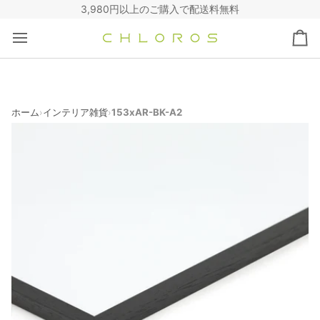
コ
3,980円以上のご購入で配送料無料
ン
テ
カ
ン
ー
ツ
ト
へ
ス
キ
ホーム
インテリア雑貨
153xAR-BK-A2
›
›
ッ
プ