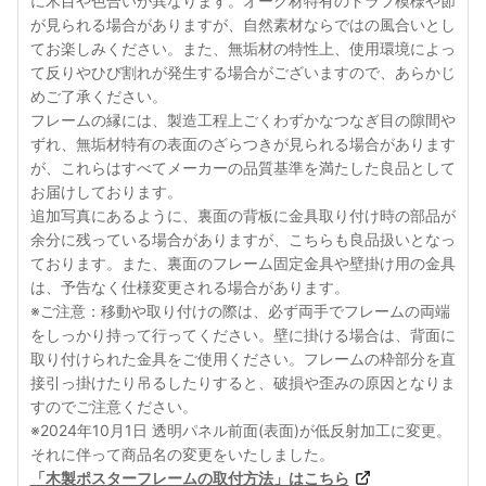
に木目や色合いが異なります。オーク材特有のトラフ模様や節
が見られる場合がありますが、自然素材ならではの風合いとし
てお楽しみください。また、無垢材の特性上、使用環境によっ
て反りやひび割れが発生する場合がございますので、あらかじ
めご了承ください。
フレームの縁には、製造工程上ごくわずかなつなぎ目の隙間や
ずれ、無垢材特有の表面のざらつきが見られる場合があります
が、これらはすべてメーカーの品質基準を満たした良品として
お届けしております。
追加写真にあるように、裏面の背板に金具取り付け時の部品が
余分に残っている場合がありますが、こちらも良品扱いとなっ
ております。また、裏面のフレーム固定金具や壁掛け用の金具
は、予告なく仕様変更される場合があります。
※ご注意：移動や取り付けの際は、必ず両手でフレームの両端
をしっかり持って行ってください。壁に掛ける場合は、背面に
取り付けられた金具をご使用ください。フレームの枠部分を直
接引っ掛けたり吊るしたりすると、破損や歪みの原因となりま
すのでご注意ください。
※2024年10月1日 透明パネル前面(表面)が低反射加工に変更。
それに伴って商品名の変更をいたしました。
「木製ポスターフレームの取付方法」はこちら