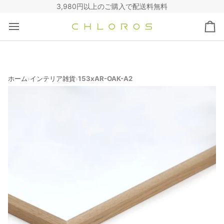
コ
3,980円以上のご購入で配送料無料
ン
テ
カ
ン
ー
ツ
ト
へ
ス
キ
ホーム
インテリア雑貨
153xAR-OAK-A2
›
›
ッ
プ