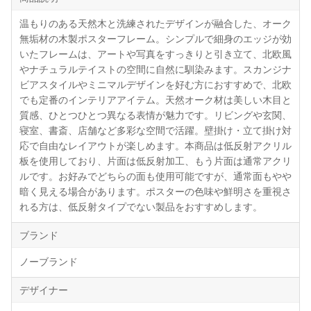
温もりのある天然木と洗練されたデザインが融合した、オーク
無垢材の木製ポスターフレーム。シンプルで細身のエッジが効
いたフレームは、アートや写真をすっきりと引き立て、北欧風
やナチュラルテイストの空間に自然に馴染みます。スカンジナ
ビアスタイルやミニマルデザインを好む方におすすめで、北欧
でも定番のインテリアアイテム。天然オーク材は美しい木目と
質感、ひとつひとつ異なる表情が魅力です。リビングや玄関、
寝室、書斎、店舗など多彩な空間で活躍。壁掛け・立て掛け対
応で自由なレイアウトが楽しめます。本商品は低反射アクリル
板を使用しており、片面は低反射加工、もう片面は通常アクリ
ルです。お好みでどちらの面も使用可能ですが、通常面もやや
暗く見える場合があります。ポスターの色味や鮮明さを重視さ
れる方は、低反射タイプでない製品をおすすめします。
ブランド
ノーブランド
デザイナー