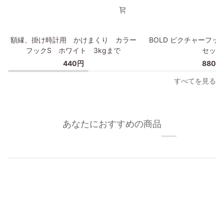
額
BOLD
額縁、掛け時計用 かけまくり カラー
BOLD ピクチャーフッ
縁、
ピ
フックS ホワイト 3kgまで
セット
掛
ク
440円
880円
け
チ
時
ャ
すべてを見る
計
ー
用
フ
か
ッ
け
ク/
あなたにおすすめの商品
ま
額
く
縁
り
フ
カ
ッ
ラ
ク
ー
2
フ
個
ッ
セ
ク
ッ