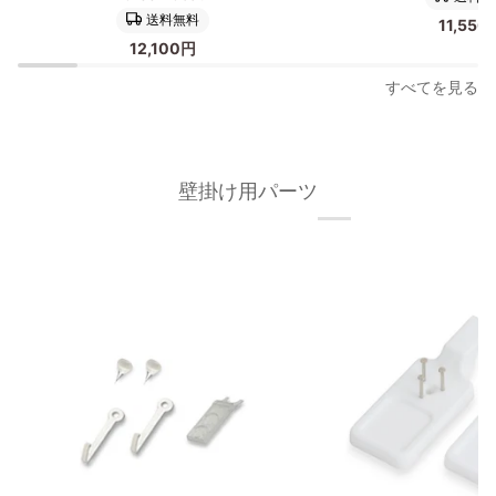
Frame
タ
送料無料
11,550
ア
ー/
12,100円
ー
ア
ト
ー
すべてを見る
ポ
ト
ス
プ
タ
リ
ー
ン
壁掛け用パーツ
A2
ト
Green
A2
Coat
Apple