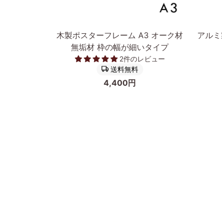
カートに入れる
木
ア
木製ポスターフレーム A3 オーク材
アルミ
製
ル
無垢材 枠の幅が細いタイプ
ポ
ミ
2件のレビュー
ス
製
送料無料
タ
ポ
4,400円
ー
ス
フ
タ
レ
ー
ー
フ
ム
レ
A3
ー
オ
ム/
ー
額
ク
縁
前へ
材
フ
無
ィ
垢
ッ