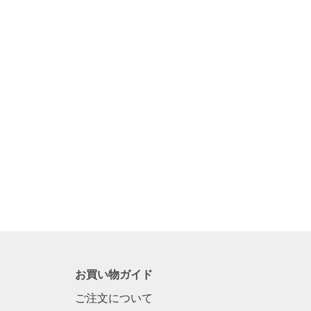
り
フ
カ
ッ
ラ
ク
ー
2
フ
個
ッ
セ
ク
ッ
S
ト
ホ
ワ
イ
ト
3kg
ま
で
お買い物ガイド
ご注文について