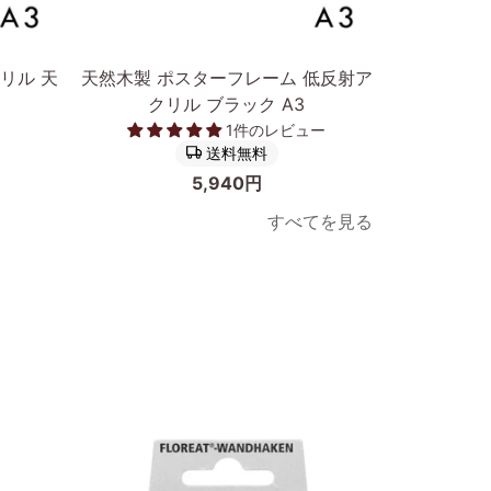
カートに入れる
天
ア
リル 天
天然木製 ポスターフレーム 低反射ア
アルミニウ
然
ル
クリル ブラック A3
木
ミ
1件のレビュー
製
ニ
送料無料
ポ
ウ
5,940円
ス
ム
すべてを見る
タ
製
ー
ポ
フ
ス
レ
タ
ー
ー
ム
フ
低
レ
反
ー
次へ
射
ム
ア
ブ
ク
ラ