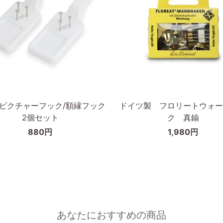
木
オ
ー
ク
無
垢
カートに入れる
カートに入れる
材
A3
ド
D ピクチャーフック/額縁フック
ドイツ製 フロリートウォー
イ
2個セット
ク 真鍮
ツ
880円
1,980円
製
フ
ロ
リ
ー
ト
ウ
あなたにおすすめの商品
ォ