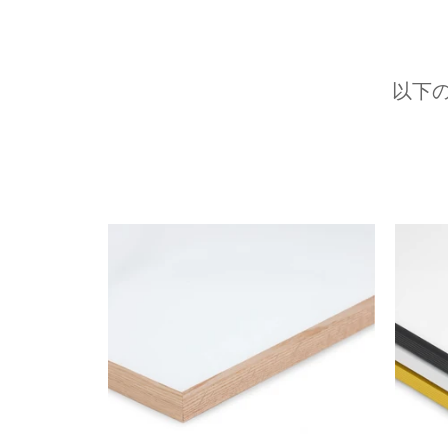
以下
前へ