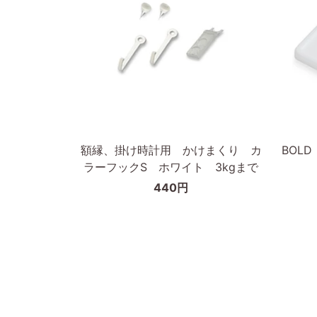
材
ト
枠
フ
の
レ
幅
ー
が
ム
細
A3
カートに入れる
い
タ
額
BOLD
額縁、掛け時計用 かけまくり カ
BOL
イ
縁、
ピ
ラーフックS ホワイト 3kgまで
プ
掛
ク
440円
け
チ
時
ャ
計
ー
用
フ
か
ッ
け
ク/
ま
額
く
縁