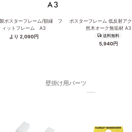
追加
カートに入れる
ポ
製ポスターフレーム/額縁 フ
ポスターフレーム 低反射アク
ス
ィットフレーム A3
然木オーク無垢材 A3
タ
送料無料
より 2,090円
ー
5,940円
フ
レ
ー
ム
低
反
壁掛け用パーツ
射
ア
ク
リ
ル
天
然