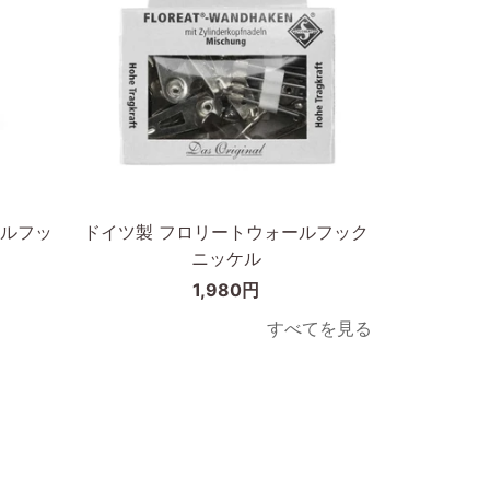
リ
ッ
ル
ク
ブ
A3
ラ
ッ
ク
カートに入れる
A3
ド
ルフッ
ドイツ製 フロリートウォールフック
イ
ニッケル
ツ
1,980円
製
フ
すべてを見る
ロ
リ
ー
ト
ウ
ォ