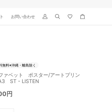
ト
お問い合わせ
ア
検
Wishlist
カ
カ
索
ー
ウ
ト
ン
ト
料無料※沖縄・離島除く
ファベット ポスター/アートプリン
3 ST - LISTEN
400円