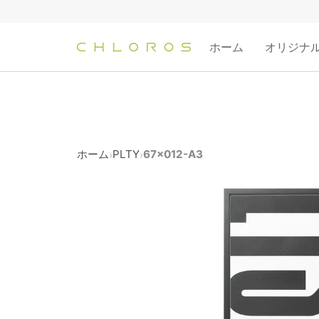
コ
ン
テ
ホーム
オリジナ
ン
ツ
へ
ス
キ
ッ
ホーム
PLTY
67x012-A3
›
›
プ