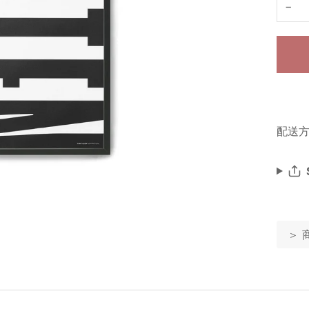
−
配送方
＞ 