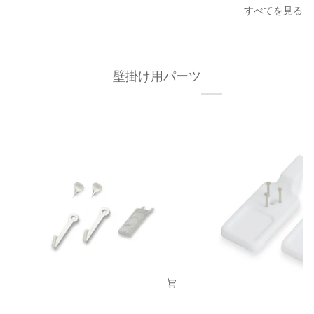
フ
タ
すべてを見る
レ
ー
ー
フ
ム
レ
A3
ー
壁掛け用パーツ
オ
ム/
ー
額
ク
縁
材
フ
無
ィ
垢
ッ
材
ト
枠
フ
の
レ
幅
ー
が
ム
細
A3
い
タ
イ
プ