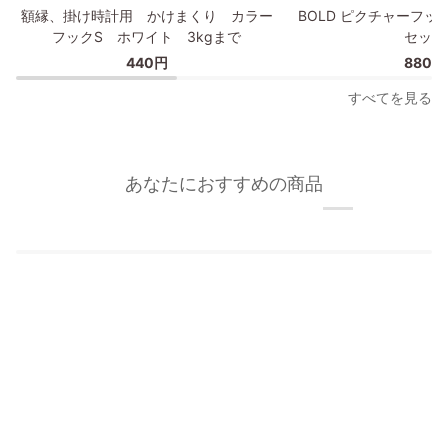
額
BOLD
額縁、掛け時計用 かけまくり カラー
BOLD ピクチャーフッ
縁、
ピ
フックS ホワイト 3kgまで
セット
掛
ク
440円
880円
け
チ
時
ャ
すべてを見る
計
ー
用
フ
か
ッ
け
ク/
あなたにおすすめの商品
ま
額
く
縁
り
フ
カ
ッ
ラ
ク
ー
2
フ
個
ッ
セ
ク
ッ
S
ト
ホ
ワ
イ