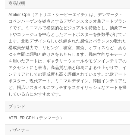
商品説明
Atelier Cph（アトリエ・シーピーエイチ）は、デンマーク・
コペンハーゲンを拠点とするデザインスタジオ兼アートブラン
ドです。ミニマルで構築的なビジュアルを特徴とし、抽象アー
トやコラージュを中心としたアートポスターを多数手がけてい
ます。北欧デザインらしい洗練された感性とバランスの取れた
構成美が魅力で、リビング、寝室、書斎、オフィスなど、あら
ゆる空間に調和と静けさをもたらします。幾何学的なモチーフ
を用いたアートは、ギャラリーウォールやモダンインテリアの
アクセントにも最適。高品質な紙と印刷による仕上がりで、イ
ンテリアとしての完成度も高く評価されています。北欧アート
ポスター、現代アート、ミニマルデザイン、韓国インテリアな
ど、幅広いスタイルにマッチするスタイリッシュなアートを探
している方におすすめです。
ブランド
ATELIER CPH（デンマーク）
デザイナー