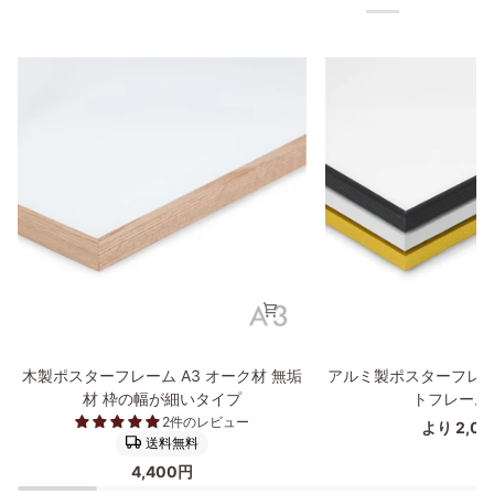
木
ア
木製ポスターフレーム A3 オーク材 無垢
アルミ製ポスターフレー
製
ル
材 枠の幅が細いタイプ
トフレーム
ポ
ミ
2件のレビュー
より 2,0
ス
製
送料無料
タ
ポ
4,400円
ー
ス