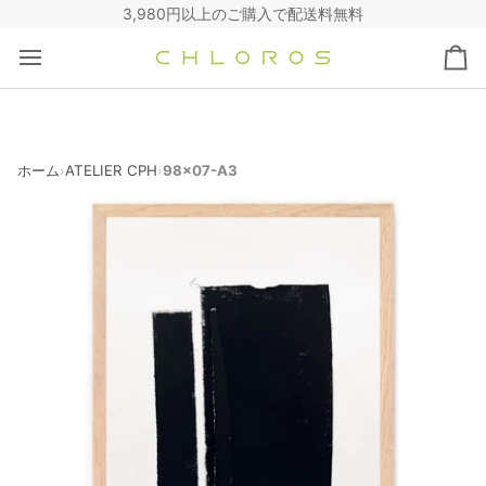
コ
3,980円以上のご購入で配送料無料
ン
テ
カ
ン
ー
ツ
ト
へ
ス
キ
ホーム
ATELIER CPH
98x07-A3
›
›
ッ
プ