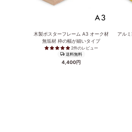
カートに入れる
木
ア
木製ポスターフレーム A3 オーク材
アルミ
製
ル
無垢材 枠の幅が細いタイプ
ポ
ミ
2件のレビュー
ス
製
送料無料
タ
ポ
4,400円
ー
ス
フ
タ
レ
ー
ー
フ
ム
レ
A3
ー
オ
ム/
ー
額
ク
縁
前へ
材
フ