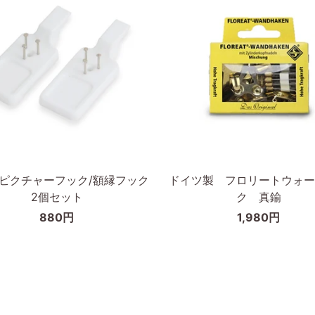
天
然
木
オ
ー
ク
無
垢
カートに入れる
カートに入れる
材
A3
ド
D ピクチャーフック/額縁フック
ドイツ製 フロリートウォー
イ
2個セット
ク 真鍮
ツ
880円
1,980円
製
フ
ロ
リ
ー
ト