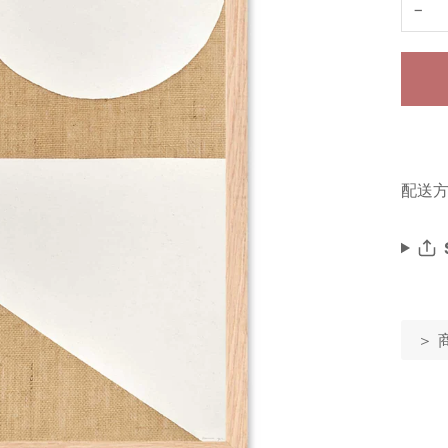
−
配送方
＞ 