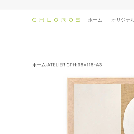
コ
ン
テ
ホーム
オリジナ
ン
ツ
へ
ス
キ
ッ
ホーム
ATELIER CPH
98x115-A3
›
›
プ