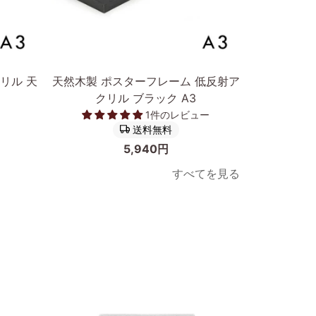
カートに入れる
天
ア
リル 天
天然木製 ポスターフレーム 低反射ア
アルミニウ
然
ル
クリル ブラック A3
木
ミ
1件のレビュー
製
ニ
送料無料
ポ
ウ
5,940円
ス
ム
すべてを見る
タ
製
ー
ポ
フ
ス
レ
タ
ー
ー
ム
フ
低
レ
反
ー
次へ
射
ム