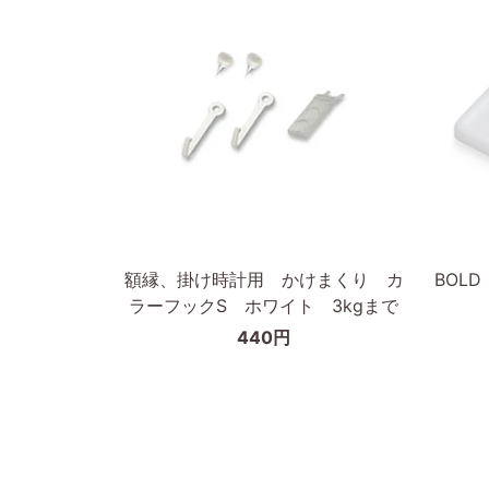
無
ィ
垢
ッ
材
ト
枠
フ
の
レ
幅
ー
が
ム
細
A3
カートに入れる
い
タ
額
BOLD
額縁、掛け時計用 かけまくり カ
BOL
イ
縁、
ピ
ラーフックS ホワイト 3kgまで
プ
掛
ク
440円
け
チ
時
ャ
計
ー
用
フ
か
ッ
け
ク/