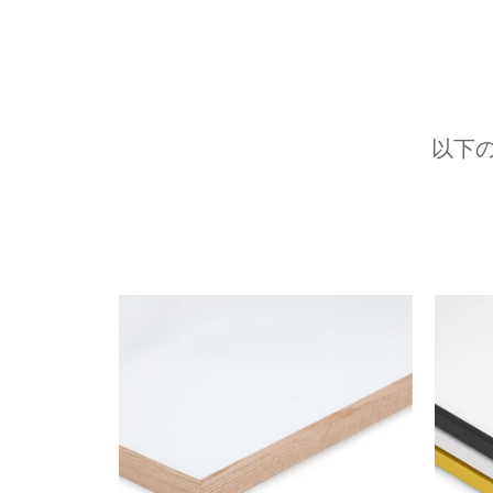
以下
前へ