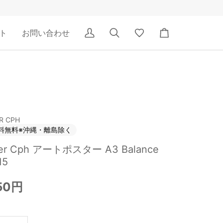
ト
お問い合わせ
ア
検
Wishlist
カ
カ
索
ー
ウ
ト
ン
ト
ER CPH
料無料※沖縄・離島除く
lier Cph アートポスター A3 Balance
15
50円