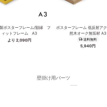
追加
カートに入れる
ポ
製ポスターフレーム/額縁 フ
ポスターフレーム 低反射アク
ス
ィットフレーム A3
然木オーク無垢材 A3
タ
送料無料
より 2,090円
ー
5,940円
フ
レ
ー
ム
低
反
壁掛け用パーツ
射
ア
ク
リ
ル