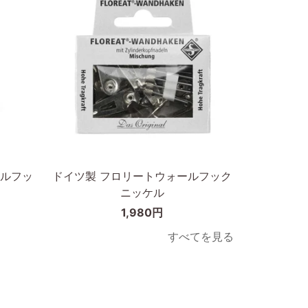
ア
ブ
ク
ラ
リ
ッ
ル
ク
ブ
A3
ラ
ッ
ク
カートに入れる
A3
ド
ルフッ
ドイツ製 フロリートウォールフック
イ
ニッケル
ツ
1,980円
製
フ
すべてを見る
ロ
リ
ー
ト