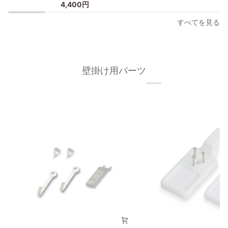
4,400円
ー
ス
フ
タ
すべてを見る
レ
ー
ー
フ
ム
レ
A3
ー
壁掛け用パーツ
オ
ム/
ー
額
ク
縁
材
フ
無
ィ
垢
ッ
材
ト
枠
フ
の
レ
幅
ー
が
ム
細
A3
い
タ
イ