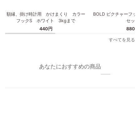
プ
額
BOLD
額縁、掛け時計用 かけまくり カラー
BOLD ピクチャーフッ
縁、
ピ
フックS ホワイト 3kgまで
セット
掛
ク
440円
880円
け
チ
時
ャ
すべてを見る
計
ー
用
フ
か
ッ
け
ク/
あなたにおすすめの商品
ま
額
く
縁
り
フ
カ
ッ
ラ
ク
ー
2
フ
個
ッ
セ
ク
ッ
S
ト
ホ