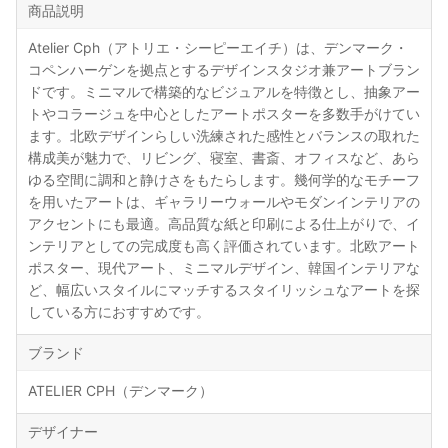
商品説明
Atelier Cph（アトリエ・シーピーエイチ）は、デンマーク・
コペンハーゲンを拠点とするデザインスタジオ兼アートブラン
ドです。ミニマルで構築的なビジュアルを特徴とし、抽象アー
トやコラージュを中心としたアートポスターを多数手がけてい
ます。北欧デザインらしい洗練された感性とバランスの取れた
構成美が魅力で、リビング、寝室、書斎、オフィスなど、あら
ゆる空間に調和と静けさをもたらします。幾何学的なモチーフ
を用いたアートは、ギャラリーウォールやモダンインテリアの
アクセントにも最適。高品質な紙と印刷による仕上がりで、イ
ンテリアとしての完成度も高く評価されています。北欧アート
ポスター、現代アート、ミニマルデザイン、韓国インテリアな
ど、幅広いスタイルにマッチするスタイリッシュなアートを探
している方におすすめです。
ブランド
ATELIER CPH（デンマーク）
デザイナー