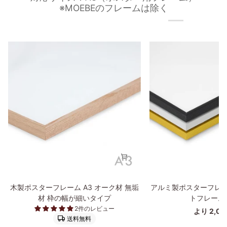
※MOEBEのフレームは除く
木
ア
木製ポスターフレーム A3 オーク材 無垢
アルミ製ポスターフレー
製
ル
材 枠の幅が細いタイプ
トフレーム
ポ
ミ
2件のレビュー
より 2,0
ス
製
送料無料
タ
ポ