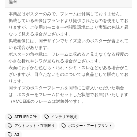
備考
本商品はポスターのみで、フレームは付属しておりません。
掲載している画像はブランドより提供されたものを使用してお
りますが、ご使用のモニターや閲覧環境により実際の色味と異
なって見える場合がございます。
掲載画像には、同デザインでサイズ違いのポスターが含まれて
いる場合があります。
ポスターの角や縁に、フレームに収めると見えなくなる程度の
小さな折れやシワが見られる場合がございます。
表面にわずかな色むら・汚れ・シミ・スレなどがある場合がご
ざいますが、目立たないものについては良品として販売してお
ります。
同サイズのポスターフレームを同時にご購入いただいた場合
は、ポスターをフレームにセットした状態でお届けいたします
（※MOEBEのフレームは対象外です）。
ATELIER CPH
インテリア雑貨
アウトレット・在庫限り
ポスター・アートプリント
A3