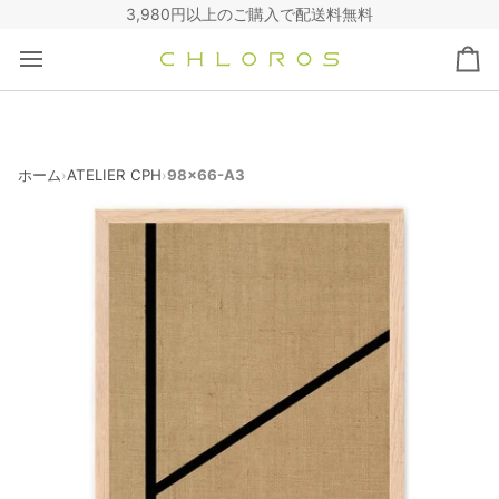
コ
3,980円以上のご購入で配送料無料
ン
テ
カ
ン
ー
ツ
ト
へ
ス
キ
ホーム
ATELIER CPH
98x66-A3
›
›
ッ
プ