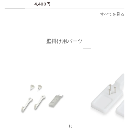
タ
ポ
4,400円
ー
ス
フ
タ
すべてを見る
レ
ー
ー
フ
ム
レ
A3
ー
壁掛け用パーツ
オ
ム/
ー
額
ク
縁
材
フ
無
ィ
垢
ッ
材
ト
枠
フ
の
レ
幅
ー
が
ム
細
A3
い
タ
イ