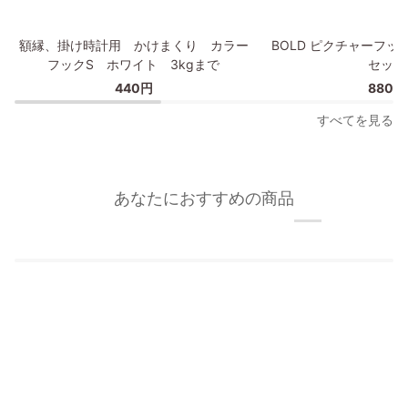
プ
額
BOLD
額縁、掛け時計用 かけまくり カラー
BOLD ピクチャーフッ
縁、
ピ
フックS ホワイト 3kgまで
セット
掛
ク
440円
880円
け
チ
時
ャ
すべてを見る
計
ー
用
フ
か
ッ
け
ク/
あなたにおすすめの商品
ま
額
く
縁
り
フ
カ
ッ
ラ
ク
ー
2
フ
個
ッ
セ
ク
ッ
S
ト
ホ