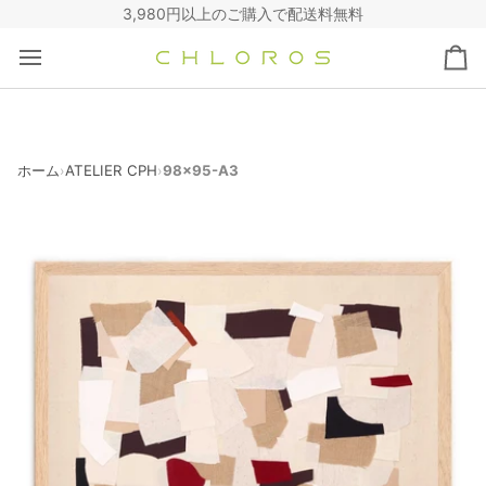
コ
3,980円以上のご購入で配送料無料
ン
テ
カ
ン
ー
ツ
ト
へ
ス
キ
ホーム
ATELIER CPH
98x95-A3
›
›
ッ
プ