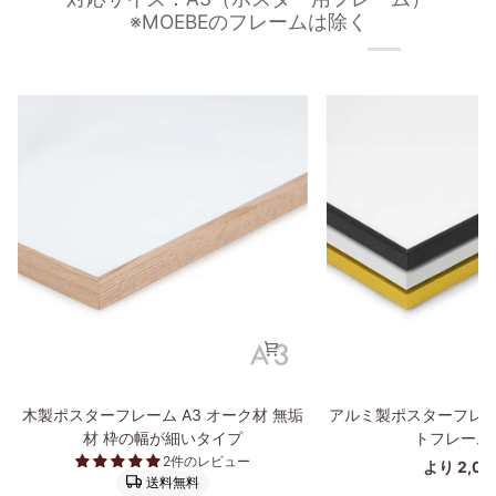
※MOEBEのフレームは除く
木
ア
木製ポスターフレーム A3 オーク材 無垢
アルミ製ポスターフレー
製
ル
材 枠の幅が細いタイプ
トフレーム
ポ
ミ
2件のレビュー
より 2,0
ス
製
送料無料