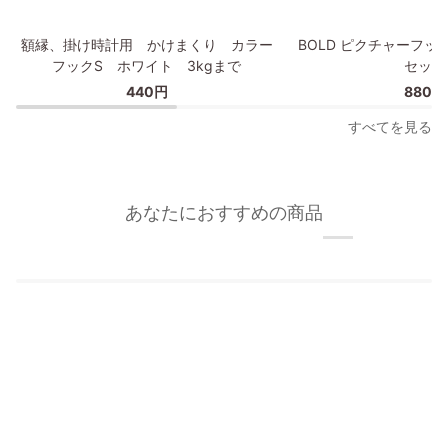
プ
額
BOLD
額縁、掛け時計用 かけまくり カラー
BOLD ピクチャーフッ
縁、
ピ
フックS ホワイト 3kgまで
セット
掛
ク
440円
880円
け
チ
時
ャ
すべてを見る
計
ー
用
フ
か
ッ
け
ク/
あなたにおすすめの商品
ま
額
く
縁
り
フ
カ
ッ
ラ
ク
ー
2
フ
個
ッ
セ
ク
ッ
S
ト
ホ