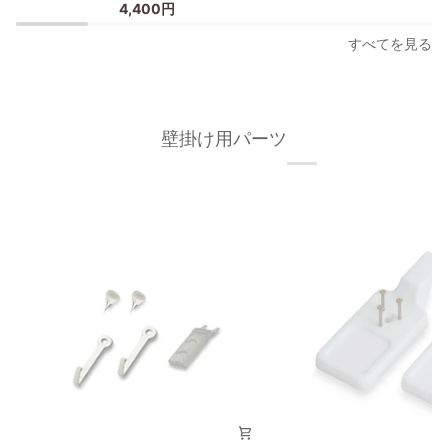
4,400円
ー
ス
フ
タ
すべてを見る
レ
ー
ー
フ
ム
レ
A3
ー
壁掛け用パーツ
オ
ム/
ー
額
ク
縁
材
フ
無
ィ
垢
ッ
材
ト
枠
フ
の
レ
幅
ー
が
ム
細
A3
い
タ
イ