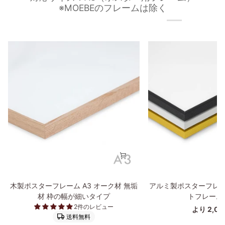
※MOEBEのフレームは除く
木
ア
木製ポスターフレーム A3 オーク材 無垢
アルミ製ポスターフレー
製
ル
材 枠の幅が細いタイプ
トフレーム
ポ
ミ
2件のレビュー
より 2,0
ス
製
送料無料
タ
ポ