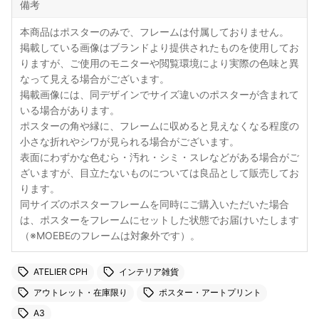
備考
本商品はポスターのみで、フレームは付属しておりません。
掲載している画像はブランドより提供されたものを使用してお
りますが、ご使用のモニターや閲覧環境により実際の色味と異
なって見える場合がございます。
掲載画像には、同デザインでサイズ違いのポスターが含まれて
いる場合があります。
ポスターの角や縁に、フレームに収めると見えなくなる程度の
小さな折れやシワが見られる場合がございます。
表面にわずかな色むら・汚れ・シミ・スレなどがある場合がご
ざいますが、目立たないものについては良品として販売してお
ります。
同サイズのポスターフレームを同時にご購入いただいた場合
は、ポスターをフレームにセットした状態でお届けいたします
（※MOEBEのフレームは対象外です）。
ATELIER CPH
インテリア雑貨
アウトレット・在庫限り
ポスター・アートプリント
A3