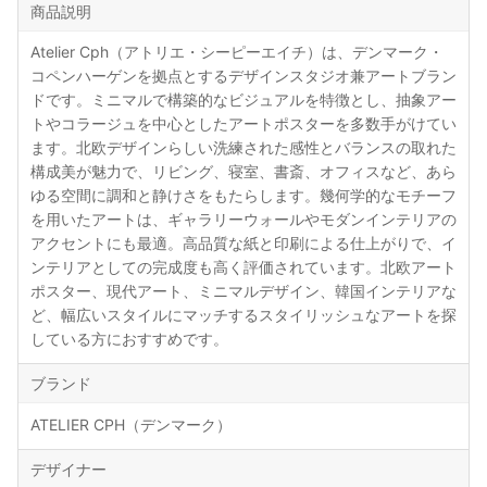
商品説明
Atelier Cph（アトリエ・シーピーエイチ）は、デンマーク・
コペンハーゲンを拠点とするデザインスタジオ兼アートブラン
ドです。ミニマルで構築的なビジュアルを特徴とし、抽象アー
トやコラージュを中心としたアートポスターを多数手がけてい
ます。北欧デザインらしい洗練された感性とバランスの取れた
構成美が魅力で、リビング、寝室、書斎、オフィスなど、あら
ゆる空間に調和と静けさをもたらします。幾何学的なモチーフ
を用いたアートは、ギャラリーウォールやモダンインテリアの
アクセントにも最適。高品質な紙と印刷による仕上がりで、イ
ンテリアとしての完成度も高く評価されています。北欧アート
ポスター、現代アート、ミニマルデザイン、韓国インテリアな
ど、幅広いスタイルにマッチするスタイリッシュなアートを探
している方におすすめです。
ブランド
ATELIER CPH（デンマーク）
デザイナー