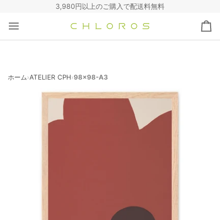
コ
3,980円以上のご購入で配送料無料
ン
テ
カ
ン
ー
ツ
ト
へ
ス
キ
ホーム
ATELIER CPH
98x98-A3
›
›
ッ
プ