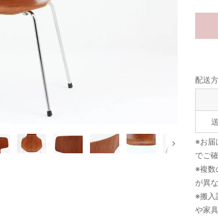
配送方
※お
次
でご
※複
が異
※搬入
や家