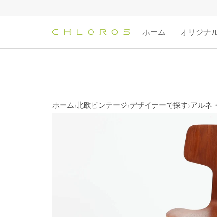
コ
ン
テ
ホーム
オリジナ
ン
ツ
へ
ス
キ
ッ
ホーム
北欧ビンテージ
デザイナーで探す
アルネ・
›
›
›
プ