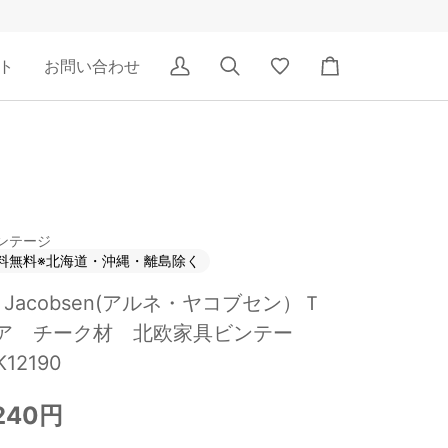
ト
お問い合わせ
ア
検
Wishlist
カ
カ
索
ー
ウ
ト
ン
ト
ンテージ
料無料※北海道・沖縄・離島除く
e Jacobsen(アルネ・ヤコブセン）Ｔ
ア チーク材 北欧家具ビンテー
K12190
,240円