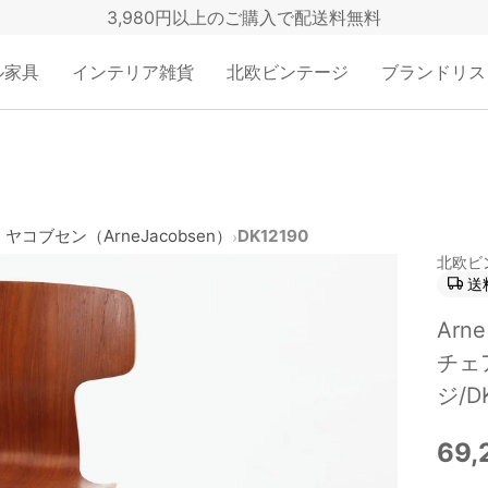
3,980円以上のご購入で配送料無料
ル家具
インテリア雑貨
北欧ビンテージ
ブランドリス
ヤコブセン（ArneJacobsen）
DK12190
›
北欧ビ
送
Arn
チェ
ジ/D
69